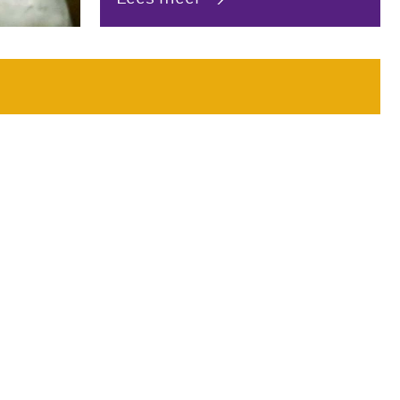
 tot kledinghanger
lijk werk
 telt >