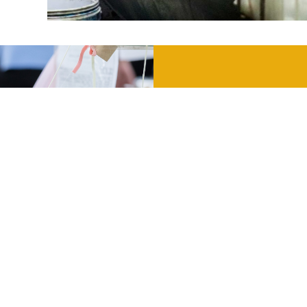
Van fabriek
Geef voor eer
Jouw bijdrage