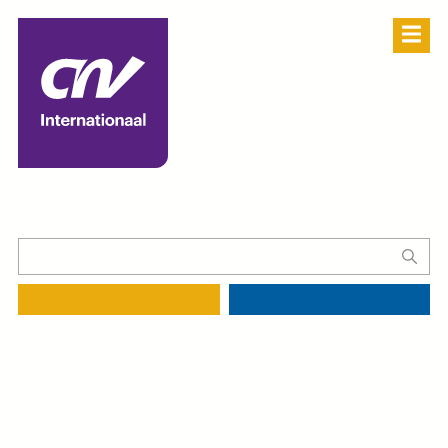
Partner Login
NL
EN
ES
FR
Doneren
Nieuwsbrief
100% Eerlijk Werk